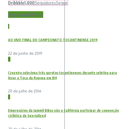
Dribbble
1,000
Seguidores
Seguir
Featured Posts
1
AO VIVO FINAL DO CAMPEONATO TOCANTINENSE 2019
22 de junho de 2019
2
Cruzeiro seleciona três garotos tocantinenses durante seletiva para
levar a Toca da Raposa em BH
20 de julho de 2016
3
Empresários da Jammil Bikes vão a Califórnia participar de convenção
ciclística da Specialized