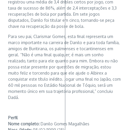
registrou uma média de 3,4 dribles certos por jogo, com
taxa de sucesso de 86%, além de 2,4 interceptações e 3,3
recuperações de bola por partida. Em sete jogos
disputados, Danilo foi titular em cinco, tornando-se peça
chave na recuperação da posse de bola.
Para seu pai, Clarismar Gomes, esta final representa um
marco importante na carreira de Danilo e para toda família,
amigos de Buritirana, os palmenses e tocantinenses em
geral. “Não é uma final qualquer; é mais um sonho
realizado, tanto para ele quanto para mim. Embora eu não
possa estar presente por questões de migração, estou
muito feliz e torcendo para que ele ajude o Albirex a
conquistar este título inédito. Jogar uma final no Japão, com
60 mil pessoas no Estádio Nacional de Tóquio, será um
momento único em sua trajetória profissional,” concluiu
Dadá.
Perfil
Nome completo:
Danilo Gomes Magalhães
Nasc./Idade:
05/02/1999 (25)