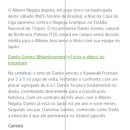
O Albirex Niigata disputa, em jogo único na madrugada
deste sábado (1h05, horário de Brasília), a final da Copa da
Liga Japonesa contra o Nagoya Grampus, no Estádio
Nacional de Tóquio. O tocantinense Danilo Gomes, natural
de Buritirana, Palmas (TO), estará em campo nesta decisão
inédita para o Albirex, buscando o título com sua equipe no
Japão.
Danilo Gomes (@danilogomes) • Fotos e vídeos do
Instagram
Na semifinal, o time de Danilo venceu o Kawasaki Frontale
por 2 a 0 no jogo de volta, fechando o confronto com um
placar agregado de 6 a 1. Danilo foi peça fundamental no
duelo, contribuindo diretamente para a classificação
histórica. Com um contrato de três anos com o Albirex
Niigata, Danilo já está no Japão há um ano e nove meses.
Segundo seu pai, Clarismar Gomes, conhecido como Dadá,
a intenção é que ele permaneça no futebol japonês.
Carreira