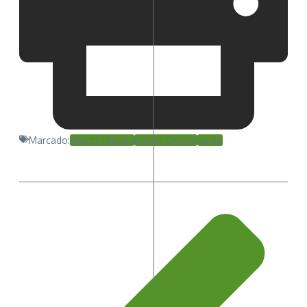
Marcado:
Albirex Niigata
Danilo Gomes
Japão