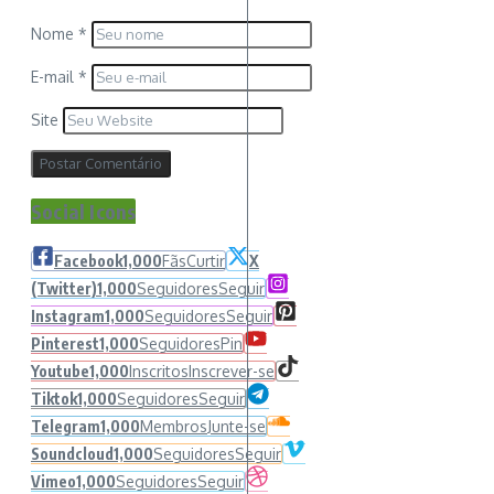
Nome
*
E-mail
*
Site
Social Icons
Facebook
1,000
Fãs
Curtir
X
(Twitter)
1,000
Seguidores
Seguir
Instagram
1,000
Seguidores
Seguir
Pinterest
1,000
Seguidores
Pin
Youtube
1,000
Inscritos
Inscrever-se
Tiktok
1,000
Seguidores
Seguir
Telegram
1,000
Membros
Junte-se
Soundcloud
1,000
Seguidores
Seguir
Vimeo
1,000
Seguidores
Seguir