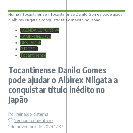
Home
/
Tocantinense
/
Tocantinense Danilo Gomes pode ajudar
o Albirex Niigata a conquistar título inédito no Japão
AGENDA ESPORTIVA
CAMPEONATOS
DESTAQUE
FUTEBOL
Tocantinense
Tocantinense Danilo Gomes
pode ajudar o Albirex Niigata a
conquistar título inédito no
Japão
Por
reinaldo cisterna
Nenhum comentário
1 de novembro de 2024
12:37