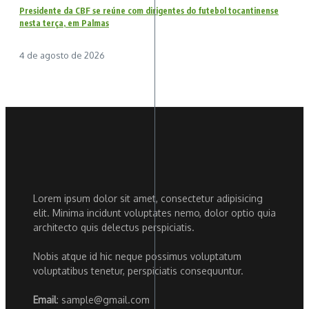
Presidente da CBF se reúne com dirigentes do futebol tocantinense
nesta terça, em Palmas
4 de agosto de 2026
Lorem ipsum dolor sit amet, consectetur adipisicing
elit. Minima incidunt voluptates nemo, dolor optio quia
architecto quis delectus perspiciatis.
Nobis atque id hic neque possimus voluptatum
voluptatibus tenetur, perspiciatis consequuntur.
Email
: sample@gmail.com