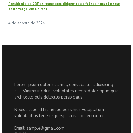
Presidente da CBF se reúne com dirigentes do futebol tocantinense
nesta terça, em Palmas
4 de agosto de 2026
Lorem ipsum dolor sit amet, consectetur adipisicing
elit. Minima incidunt voluptates nemo, dolor optio quia
architecto quis delectus perspiciatis.
Nobis atque id hic neque possimus voluptatum
voluptatibus tenetur, perspiciatis consequuntur.
Email
: sample@gmail.com