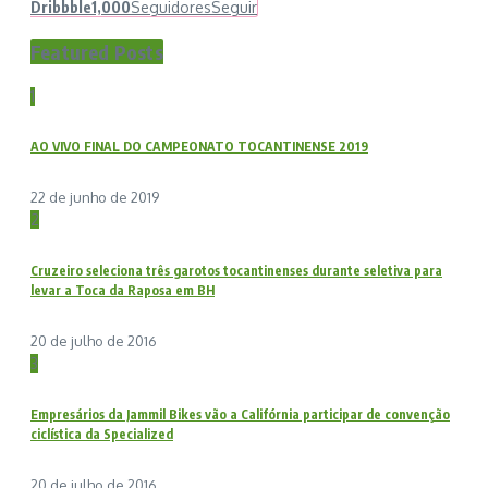
Dribbble
1,000
Seguidores
Seguir
Featured Posts
1
AO VIVO FINAL DO CAMPEONATO TOCANTINENSE 2019
22 de junho de 2019
2
Cruzeiro seleciona três garotos tocantinenses durante seletiva para
levar a Toca da Raposa em BH
20 de julho de 2016
3
Empresários da Jammil Bikes vão a Califórnia participar de convenção
ciclística da Specialized
20 de julho de 2016