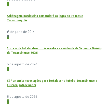
4
Arbitragem nordestina comandará os jogos do Palmas e
Tocantinópolis
13 de julho de 2016
5
Sorteio da tabela abre oficialmente a caminhada da Segunda Divisão
do Tocantinense 2026
6 de agosto de 2026
6
CBF anuncia novas ações para fortalecer o futebol tocantinense e
buscará patrocinador
5 de agosto de 2026
7