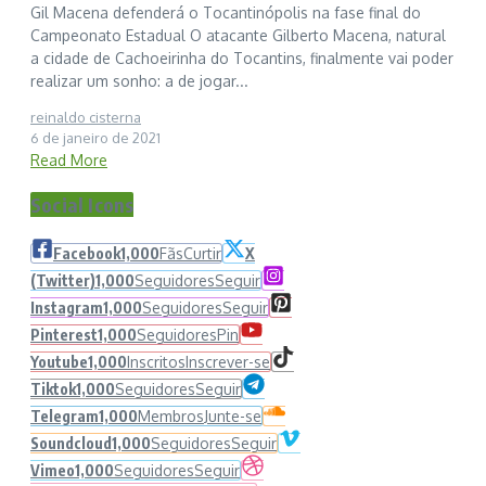
Gil Macena defenderá o Tocantinópolis na fase final do
Campeonato Estadual O atacante Gilberto Macena, natural
a cidade de Cachoeirinha do Tocantins, finalmente vai poder
realizar um sonho: a de jogar...
reinaldo cisterna
6 de janeiro de 2021
Read More
Social Icons
Facebook
1,000
Fãs
Curtir
X
(Twitter)
1,000
Seguidores
Seguir
Instagram
1,000
Seguidores
Seguir
Pinterest
1,000
Seguidores
Pin
Youtube
1,000
Inscritos
Inscrever-se
Tiktok
1,000
Seguidores
Seguir
Telegram
1,000
Membros
Junte-se
Soundcloud
1,000
Seguidores
Seguir
Vimeo
1,000
Seguidores
Seguir