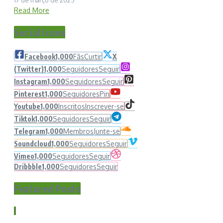
17 de março de 2025
Read More
Social Icons
Facebook
1,000
Fãs
Curtir
X
(Twitter)
1,000
Seguidores
Seguir
Instagram
1,000
Seguidores
Seguir
Pinterest
1,000
Seguidores
Pin
Youtube
1,000
Inscritos
Inscrever-se
Tiktok
1,000
Seguidores
Seguir
Telegram
1,000
Membros
Junte-se
Soundcloud
1,000
Seguidores
Seguir
Vimeo
1,000
Seguidores
Seguir
Dribbble
1,000
Seguidores
Seguir
Featured Posts
1