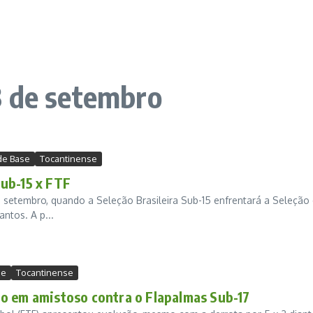
3 de setembro
de Base
Tocantinense
ub-15 x FTF
 setembro, quando a Seleção Brasileira Sub-15 enfrentará a Seleção
ntos. A p...
se
Tocantinense
o em amistoso contra o Flapalmas Sub-17