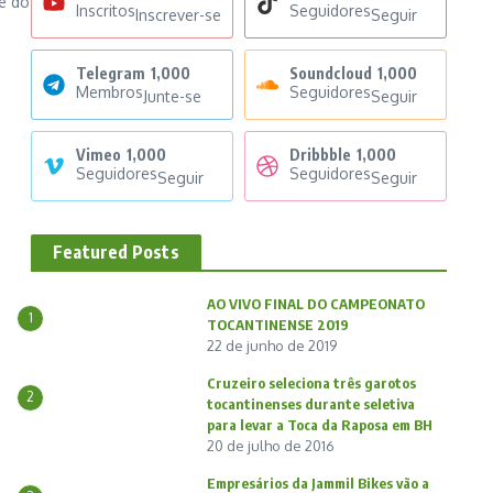
e do
Inscritos
Seguidores
Inscrever-se
Seguir
Telegram
1,000
Soundcloud
1,000
Membros
Seguidores
Junte-se
Seguir
Vimeo
1,000
Dribbble
1,000
Seguidores
Seguidores
Seguir
Seguir
Featured Posts
AO VIVO FINAL DO CAMPEONATO
1
TOCANTINENSE 2019
22 de junho de 2019
Cruzeiro seleciona três garotos
2
tocantinenses durante seletiva
para levar a Toca da Raposa em BH
20 de julho de 2016
Empresários da Jammil Bikes vão a