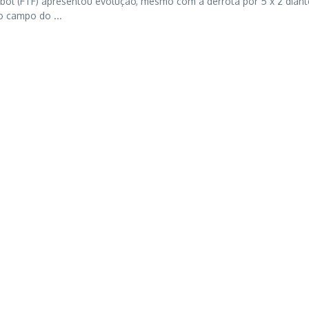
bol (FTF) apresentou evolução, mesmo com a derrota por 5 x 2 diant
o campo do ...