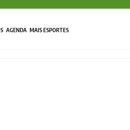
e e buscará patrocinador
ense nesta terça, em Palmas
S
AGENDA
MAIS ESPORTES