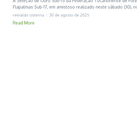
A Seleção de Ouro Sub-15 da Federação Tocantinense de Fute
Flapalmas Sub-17, em amistoso realizado neste sábado (30), n
reinaldo cisterna
30 de agosto de 2025
Read More