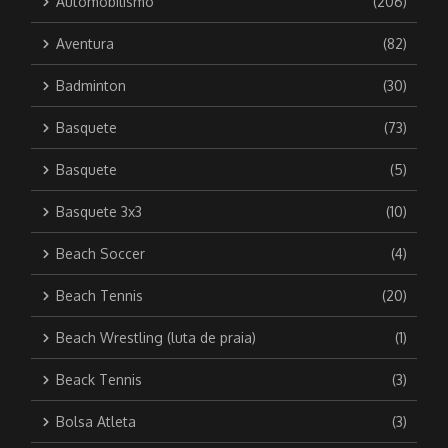
Automobilismo
(206)
Aventura
(82)
Badminton
(30)
Basquete
(73)
Basquete
(5)
Basquete 3x3
(10)
Beach Soccer
(4)
Beach Tennis
(20)
Beach Wrestling (luta de praia)
(1)
Beack Tennis
(3)
Bolsa Atleta
(3)