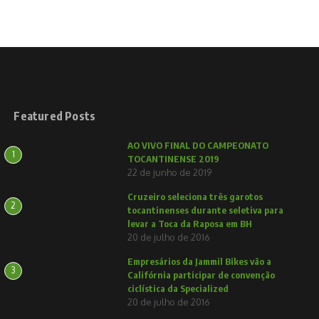
Featured Posts
AO VIVO FINAL DO CAMPEONATO
1
TOCANTINENSE 2019
22 de junho de 2019
Cruzeiro seleciona três garotos
2
tocantinenses durante seletiva para
levar a Toca da Raposa em BH
20 de julho de 2016
Empresários da Jammil Bikes vão a
3
Califórnia participar de convenção
ciclística da Specialized
20 de julho de 2016